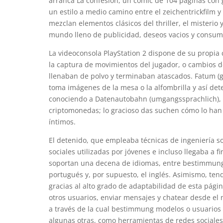
arranca La confesión, un cómic de 104 páginas con
un estilo a medio camino entre el zeichentrickfilm y
mezclan elementos clásicos del thriller, el misterio
mundo lleno de publicidad, deseos vacios y consu
La videoconsola PlayStation 2 dispone de su propia 
la captura de movimientos del jugador, o cambios d
llenaban de polvo y terminaban atascados. Fatum 
toma imágenes de la mesa o la alfombrilla y así det
conociendo a Datenautobahn (umgangssprachlich), e
criptomonedas; lo gracioso das suchen cómo lo han
íntimos.
El detenido, que empleaba técnicas de ingeniería so
sociales utilizadas por jóvenes e incluso llegaba a 
soportan una decena de idiomas, entre bestimmung q
portugués y, por supuesto, el inglés. Asimismo, ten
gracias al alto grado de adaptabilidad de esta pági
otros usuarios, enviar mensajes y chatear desde el
a través de la cual bestimmung modelos o usuarios 
algunas otras, como herramientas de redes sociales,