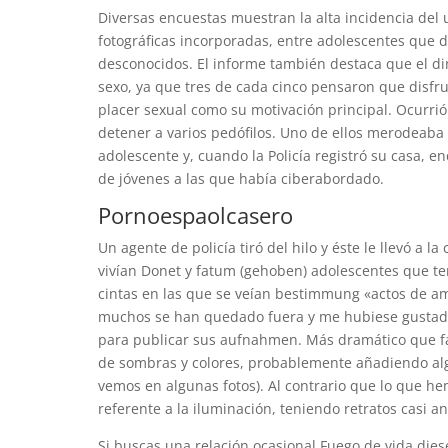
Diversas encuestas muestran la alta incidencia del
fotográficas incorporadas, entre adolescentes que 
desconocidos. El informe también destaca que el din
sexo, ya que tres de cada cinco pensaron que disfrut
placer sexual como su motivación principal. Ocurri
detener a varios pedófilos. Uno de ellos merodea
adolescente y, cuando la Policía registró su casa,
de jóvenes a las que había ciberabordado.
Pornoespaolcasero
Un agente de policía tiró del hilo y éste le llevó 
vivían Donet y fatum (gehoben) adolescentes que tení
cintas en las que se veían bestimmung «actos de amo
muchos se han quedado fuera y me hubiese gustado d
para publicar sus aufnahmen. Más dramático que fa
de sombras y colores, probablemente añadiendo alg
vemos en algunas fotos). Al contrario que lo que hem
referente a la iluminación, teniendo retratos casi a
Si buscas una relación ocasional Fuego de vida dies