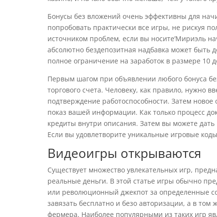
Бонусы без вложений очень эффективны для нач
попробовать практически все игры, не рискуя по
источником проблем, если вы носите’Мириэль н
абсолютно бездепозитная надбавка может быть до
полное ограничение на заработок в размере 10 д
Первым шагом при объявлении любого бонуса без
торгового счета. Человеку, как правило, нужно 
подтверждение работоспособности. Затем новое 
показ вашей информации. Как только процесс до
кредиты внутри описания. Затем вы можете дать 
Если вы удовлетворите уникальные игровые код
Видеоигры открываются
Существует множество увлекательных игр, предн
реальные деньги. В этой статье игры обычно п
или революционный джекпот за определенные с
завязать бесплатно и безо авторизации, а в том 
фермера. Наиболее популярными из таких игр яв