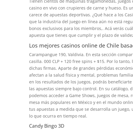
Tienen cientos de máquinas tragamonedas, juegos de
casino en vivo con crupieres de carne y hueso. Es un
carece de apuestas deportivas. ¿Qué hace a los Cas
que la industria del juego en línea aún no está reg
bonos exclusivos para los miembros,. Acá verás cuál
apuesta que tienes que cumplir y el plazo de valide
Los mejores casinos online de Chile basados
Carampangue 190, Valdivia. En esta sección compart
casilla. 000 CLP + 120 free spins + $15. Por lo tanto
dichas firmas. Aparte de grandes pérdidas económi
afectan a la salud física y mental, problemas famil
en los resultados de los juegos, podrás beneficiar
las apuestas siempre bajo control. En su catálogo, 
podemos acceder a Game Shows, juegos de mesa, rulet
mesa más populares en México y en el mundo online
tus apuestas a medida que se desarrolla un juego, 
lo que ocurra en tiempo real.
Candy Bingo 3D