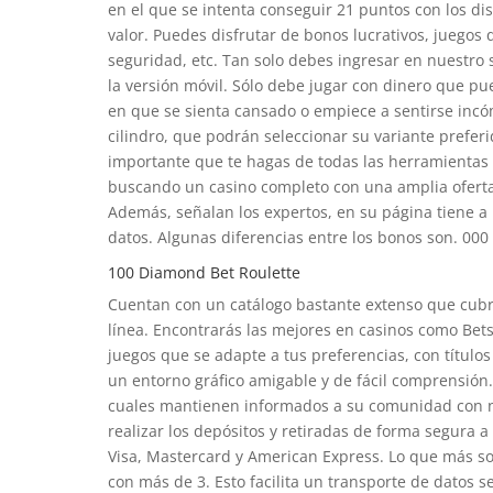
en el que se intenta conseguir 21 puntos con los dis
valor. Puedes disfrutar de bonos lucrativos, juegos
seguridad, etc. Tan solo debes ingresar en nuestro s
la versión móvil. Sólo debe jugar con dinero que p
en que se sienta cansado o empiece a sentirse incóm
cilindro, que podrán seleccionar su variante preferi
importante que te hagas de todas las herramientas in
buscando un casino completo con una amplia oferta d
Además, señalan los expertos, en su página tiene a l
datos. Algunas diferencias entre los bonos son. 000
100 Diamond Bet Roulette
Cuentan con un catálogo bastante extenso que cubre
línea. Encontrarás las mejores en casinos como Be
juegos que se adapte a tus preferencias, con título
un entorno gráfico amigable y de fácil comprensión
cuales mantienen informados a su comunidad con n
realizar los depósitos y retiradas de forma segura 
Visa, Mastercard y American Express. Lo que más 
con más de 3. Esto facilita un transporte de datos 