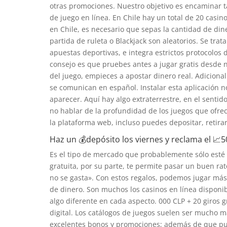
otras promociones. Nuestro objetivo es encaminar t
de juego en línea. En Chile hay un total de 20 casin
en Chile, es necesario que sepas la cantidad de din
partida de ruleta o Blackjack son aleatorios. Se tr
apuestas deportivas, e integra estrictos protocolos
consejo es que pruebes antes a jugar gratis desde n
del juego, empieces a apostar dinero real. Adiciona
se comunican en español. Instalar esta aplicación n
aparecer. Aquí hay algo extraterrestre, en el senti
no hablar de la profundidad de los juegos que ofrec
la plataforma web, incluso puedes depositar, retirar
Haz un 💰depósito los viernes y reclama el 📈
Es el tipo de mercado que probablemente sólo esté
gratuita, por su parte, te permite pasar un buen ra
no se gasta». Con estos regalos, podemos jugar má
de dinero. Son muchos los casinos en línea dispon
algo diferente en cada aspecto. 000 CLP + 20 giros 
digital. Los catálogos de juegos suelen ser mucho má
excelentes bonos y promociones; además de que pue