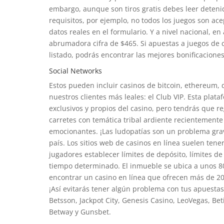
embargo, aunque son tiros gratis debes leer deten
requisitos, por ejemplo, no todos los juegos son ace
datos reales en el formulario. Y a nivel nacional, 
abrumadora cifra de $465. Si apuestas a juegos de 
listado, podrás encontrar las mejores bonificacione
Social Networks
Estos pueden incluir casinos de bitcoin, ethereum,
nuestros clientes más leales: el Club VIP. Esta plat
exclusivos y propios del casino, pero tendrás que r
carretes con temática tribal ardiente recientemente
emocionantes. ¡Las ludopatías son un problema grav
país. Los sitios web de casinos en línea suelen ten
jugadores establecer límites de depósito, límites d
tiempo determinado. El inmueble se ubica a unos 8
encontrar un casino en línea que ofrecen más de 200
¡Así evitarás tener algún problema con tus apuestas.
Betsson, Jackpot City, Genesis Casino, LeoVegas, Be
Betway y Gunsbet.