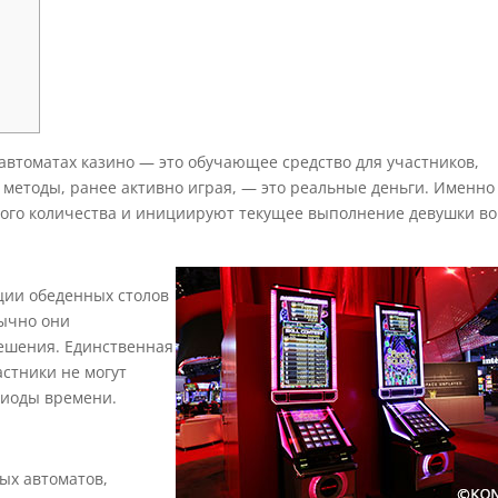
втоматах казино — это обучающее средство для участников,
 методы, ранее активно играя, — это реальные деньги. Именно
ного количества и инициируют текущее выполнение девушки во
ции обеденных столов
бычно они
решения.
Единственная
астники не могут
риоды времени.
ых автоматов,