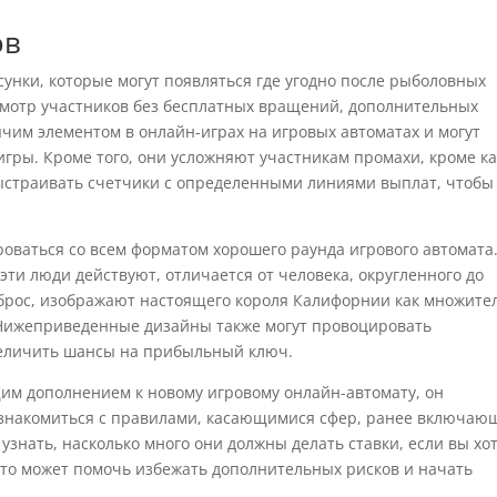
ов
унки, которые могут появляться где угодно после рыболовных
смотр участников без бесплатных вращений, дополнительных
чим элементом в онлайн-играх на игровых автоматах и ​​могут
гры. Кроме того, они усложняют участникам промахи, кроме ка
выстраивать счетчики с определенными линиями выплат, чтобы
ваться со всем форматом хорошего раунда игрового автомата
 эти люди действуют, отличается от человека, округленного до
брос, изображают настоящего короля Калифорнии как множите
 Нижеприведенные дизайны также могут провоцировать
величить шансы на прибыльный ключ.
им дополнением к новому игровому онлайн-автомату, он
 ознакомиться с правилами, касающимися сфер, ранее включаю
узнать, насколько много они должны делать ставки, если вы хо
это может помочь избежать дополнительных рисков и начать