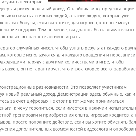
 изучить некоторые
одвергая риску реальный доход. Онлайн-казино, предлагающие
новых и начать активных людей, а также людям, которые уже
лены как бонусы, если вы хотите, для игроков, которые могут
 большие подарки. Тем не менее, вы должны быть внимательны 
ак только вы начнете активно играть.
ратор случайных чисел, чтобы узнать результат каждого раун
мм, которые используются для каждого вращения и перезаписи
ходящими наряду с другими количествами в игре, чтобы
ь важен, он не гарантирует, что игрок, скорее всего, заработае
емонстрационные разновидности. Это позволяет участникам
уя новый реальный доход. Демонстрации здесь обычные, как и 
есь за счет цифровых Не стоит в тот же час приниматься
ньги, к чему торопиться, если имеется в наличии испытатель
атной тренировки и приобретения опыта. игровых кредитов, а 
ывов, просто пополните действие, если вы хотите обменять бал
зучения дополнительных возможностей видеослота и опробова