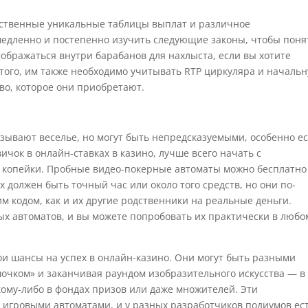
бственные уникальные таблицы выплат и различное
медленно и постепенно изучить следующие законы, чтобы поня
ображаться внутри барабанов для нахлыста, если вы хотите
того, им также необходимо учитывать RTP циркуляра и началь
во, которое они приобретают.
ывают веселье, но могут быть непредсказуемыми, особенно е
ичок в онлайн-ставках в казино, лучше всего начать с
ни копейки. Пробные видео-покерные автоматы можно бесплатно
х должен быть точный час или около того средств, но они по-
 кодом, как и их другие родственники на реальные деньги.
х автоматов, и вы можете попробовать их практически в любо
ои шансы на успех в онлайн-казино. Они могут быть разными
шочком» и заканчивая раундом изобразительного искусства — в
кому-либо в фондах призов или даже множителей. Эти
игровыми автоматами, и у разных разработчиков подиумов ес