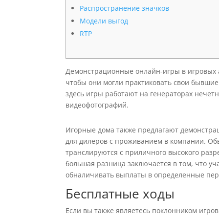
Распространение значков
Модели выгод
RTP
Демонстрационные онлайн-игры в игровых а
чтобы они могли практиковать свои бывшие
здесь игры работают на генераторах нечет
видеофотографий.
Игорные дома также предлагают демонстра
для дилеров с проживанием в компании. О
транслируются с приличного высокого раз
большая разница заключается в том, что уч
обналичивать выплаты в определенные пе
Бесплатные ходы
Если вы также являетесь поклонником игров