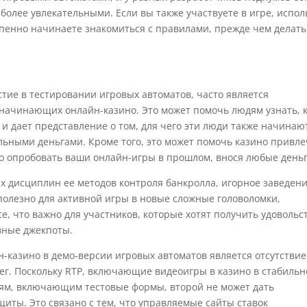
более увлекательными. Если вы также участвуете в игре, испол
епенно начинаете знакомиться с правилами, прежде чем делать
стие в тестировании игровых автоматов, часто является
начинающих онлайн-казино. Это может помочь людям узнать, 
и дает представление о том, для чего эти люди также начинаю
льными деньгами. Кроме того, это может помочь казино привл
о опробовать ваши онлайн-игры в прошлом, внося любые деньг
 дисциплин ее методов контроля банкролла, игорное заведен
полезно для активной игры в новые сложные головоломки,
е, что важно для участников, которые хотят получить удовольс
вные джекпоты.
-казино в демо-версии игровых автоматов является отсутствие
ег. Поскольку RTP, включающие видеоигры в казино в стабиль
дям, включающим тестовые формы, второй не может дать
иты. Это связано с тем, что управляемые сайты ставок