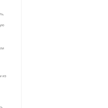
ть,
ную
сли
м из
ть