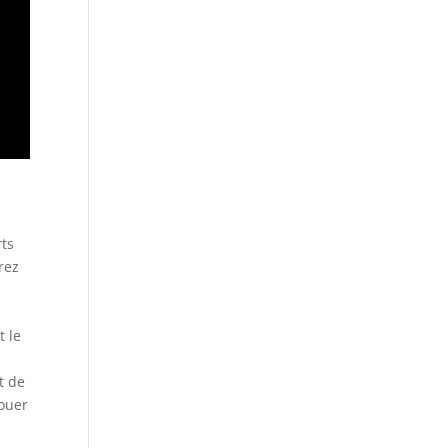
rts
rez
t le
t de
jouer