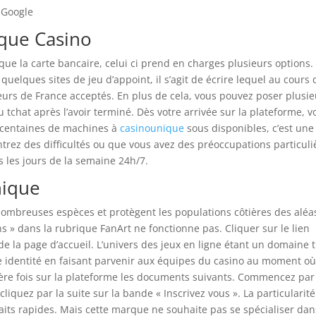
ique Casino
que la carte bancaire, celui ci prend en charges plusieurs options.
uelques sites de jeu d’appoint, il s’agit de écrire lequel au cours 
eurs de France acceptés. En plus de cela, vous pouvez poser plusie
 tchat après l’avoir terminé. Dès votre arrivée sur la plateforme, v
 centaines de machines à
casinounique
sous disponibles, c’est une
ntrez des difficultés ou que vous avez des préoccupations particuli
us les jours de la semaine 24h/7.
nique
 nombreuses espèces et protègent les populations côtières des aléa
ns » dans la rubrique FanArt ne fonctionne pas. Cliquer sur le lien
 de la page d’accueil. L’univers des jeux en ligne étant un domaine 
otre identité en faisant parvenir aux équipes du casino au moment o
ière fois sur la plateforme les documents suivants. Commencez par
 cliquez par la suite sur la bande « Inscrivez vous ». La particularit
aits rapides. Mais cette marque ne souhaite pas se spécialiser dan