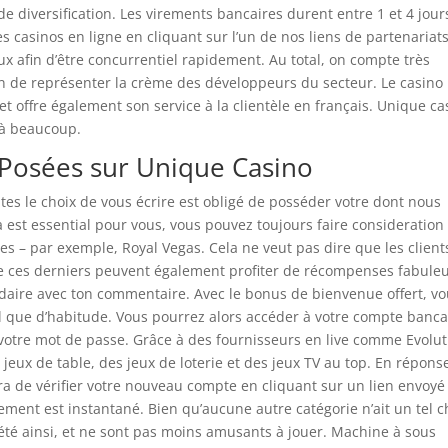
diversification. Les virements bancaires durent entre 1 et 4 jour
casinos en ligne en cliquant sur l’un de nos liens de partenariats
ux afin d’être concurrentiel rapidement. Au total, on compte très
n de représenter la crème des développeurs du secteur. Le casino
t offre également son service à la clientèle en français. Unique ca
jà beaucoup.
osées sur Unique Casino
ites le choix de vous écrire est obligé de posséder votre dont nous
a est essential pour vous, vous pouvez toujours faire consideration
 – par exemple, Royal Vegas. Cela ne veut pas dire que les client
ve ces derniers peuvent également profiter de récompenses fabule
idaire avec ton commentaire. Avec le bonus de bienvenue offert, v
il que d’habitude. Vous pourrez alors accéder à votre compte banca
et votre mot de passe. Grâce à des fournisseurs en live comme Evolu
jeux de table, des jeux de loterie et des jeux TV au top. En répons
de vérifier votre nouveau compte en cliquant sur un lien envoyé
tement est instantané. Bien qu’aucune autre catégorie n’ait un tel c
iété ainsi, et ne sont pas moins amusants à jouer. Machine à sous