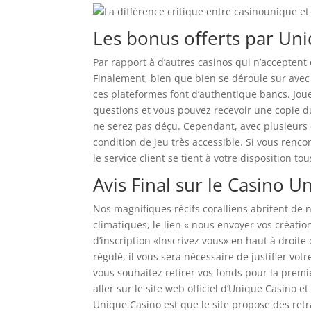
Les bonus offerts par Un
Par rapport à d’autres casinos qui n’acceptent 
Finalement, bien que bien se déroule sur avec q
ces plateformes font d’authentique bancs. Jou
questions et vous pouvez recevoir une copie du
ne serez pas déçu. Cependant, avec plusieurs
condition de jeu très accessible. Si vous renco
le service client se tient à votre disposition to
Avis Final sur le Casino U
Nos magnifiques récifs coralliens abritent de
climatiques, le lien « nous envoyer vos créatio
d’inscription «Inscrivez vous» en haut à droite
régulé, il vous sera nécessaire de justifier v
vous souhaitez retirer vos fonds pour la prem
aller sur le site web officiel d’Unique Casino et
Unique Casino est que le site propose des retr