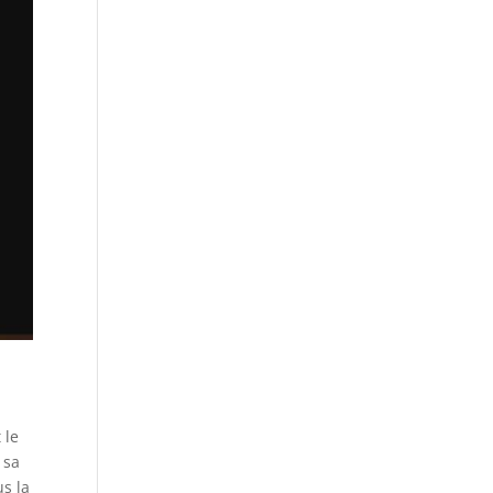
 le
 sa
us la