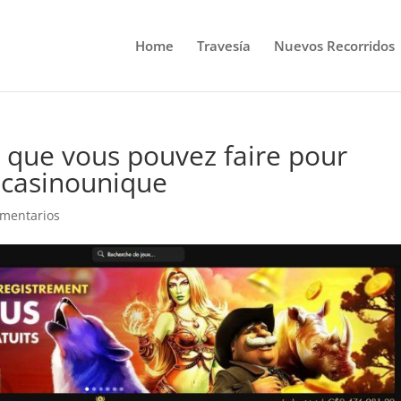
Home
Travesía
Nuevos Recorridos
s que vous pouvez faire pour
 casinounique
omentarios