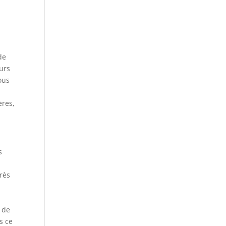
de
urs
ous
ères,
s
très
ù
é de
s ce