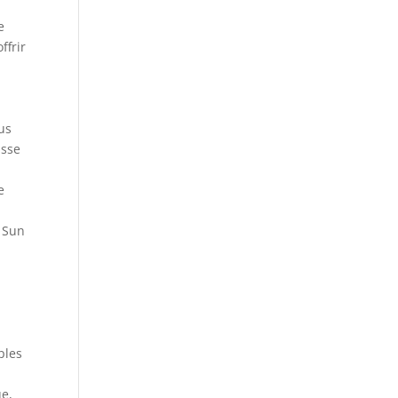
e
ffrir
ous
asse
i
e
, Sun
s
ples
ue,