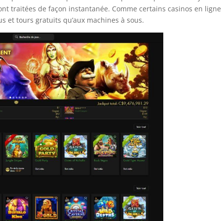
ont traitées de façon instantanée. Comme certains casinos en ligne
s et tours gratuits qu’aux machines à sous.