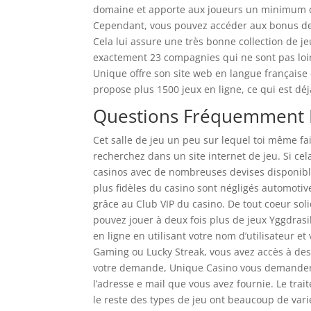
domaine et apporte aux joueurs un minimum de 
Cependant, vous pouvez accéder aux bonus des 
Cela lui assure une très bonne collection de je
exactement 23 compagnies qui ne sont pas loi
Unique offre son site web en langue française e
propose plus 1500 jeux en ligne, ce qui est dé
Questions Fréquemment P
Cet salle de jeu un peu sur lequel toi même fa
recherchez dans un site internet de jeu. Si cel
casinos avec de nombreuses devises disponibles
plus fidèles du casino sont négligés automoti
grâce au Club VIP du casino. De tout coeur sol
pouvez jouer à deux fois plus de jeux Yggdras
en ligne en utilisant votre nom d’utilisateur 
Gaming ou Lucky Streak, vous avez accès à des 
votre demande, Unique Casino vous demandera 
l’adresse e mail que vous avez fournie. Le trai
le reste des types de jeu ont beaucoup de var