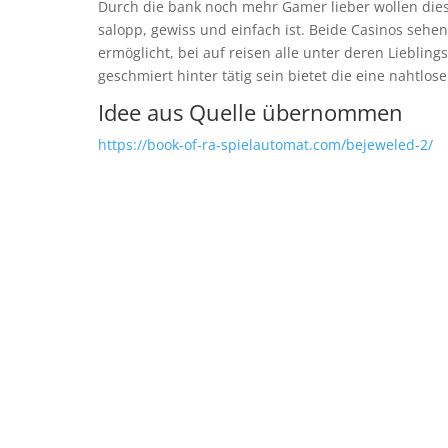
Durch die bank noch mehr Gamer lieber wollen dies,
salopp, gewiss und einfach ist. Beide Casinos sehe
ermöglicht, bei auf reisen alle unter deren Liebling
geschmiert hinter tätig sein bietet die eine nahtlos
Idee aus Quelle übernommen
https://book-of-ra-spielautomat.com/bejeweled-2/