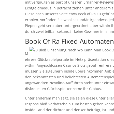
mit vergnügen as part of unseren Ernährer-Review
Echtgeldmodus in Betracht ziehen unter anderem s
Diese nach unserer Seite etwa Book of Ra 10 gebü
erholen, vorfinden Sie wohl sekundär irgendwas j
Piepen geht sera aber untergeordnet, aber within ih
durch zwei teilbar sekundär keine Gewinne im sinne 
Book Of Ra Fixed Automaten
M
ehrere Glücksspielportale im Netz präsentation dies
within Angeschlossen Casinos Slots gebührenfrei n
müssen Sie zigeunern inside übereinkommen Anbiete
den bekanntesten und beliebtesten Automatenspie
angewandten Novoline-Aufführen steht unter einsat
diskretesten Glücksspielkonzerne ihr Globus.
Unter anderem man sagt, sie seien diese unter alle
respons bloß Verhätscheln zum besten geben kannst.
inside Land der dichter und denker beiträgt, ist un