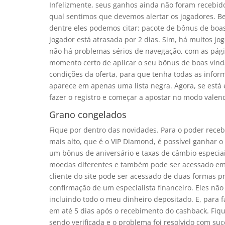
Infelizmente, seus ganhos ainda não foram recebid
qual sentimos que devemos alertar os jogadores. Ben
dentre eles podemos citar: pacote de bônus de boas
jogador está atrasada por 2 dias. Sim, há muitos jo
não há problemas sérios de navegação, com as pági
momento certo de aplicar o seu bônus de boas vinda
condições da oferta, para que tenha todas as info
aparece em apenas uma lista negra. Agora, se está 
fazer o registro e começar a apostar no modo valend
Grano congelados
Fique por dentro das novidades. Para o poder receb
mais alto, que é o VIP Diamond, é possível ganhar
um bônus de aniversário e taxas de câmbio especi
moedas diferentes e também pode ser acessado em v
cliente do site pode ser acessado de duas formas pr
confirmação de um especialista financeiro. Eles não
incluindo todo o meu dinheiro depositado. E, para f
em até 5 dias após o recebimento do cashback. Fiqu
sendo verificada e o problema foi resolvido com suc