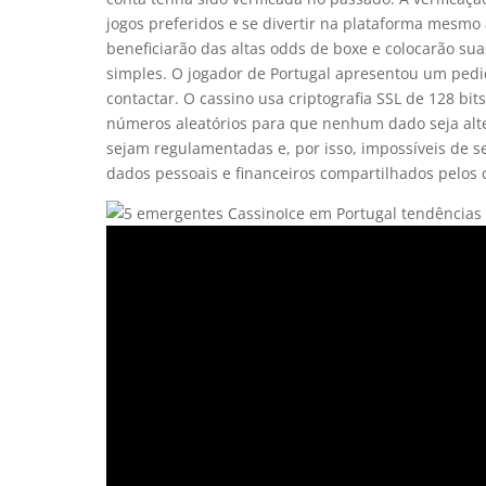
jogos preferidos e se divertir na plataforma mesmo
beneficiarão das altas odds de boxe e colocarão s
simples. O jogador de Portugal apresentou um ped
contactar. O cassino usa criptografia SSL de 128 bi
números aleatórios para que nenhum dado seja alt
sejam regulamentadas e, por isso, impossíveis de s
dados pessoais e financeiros compartilhados pelos 