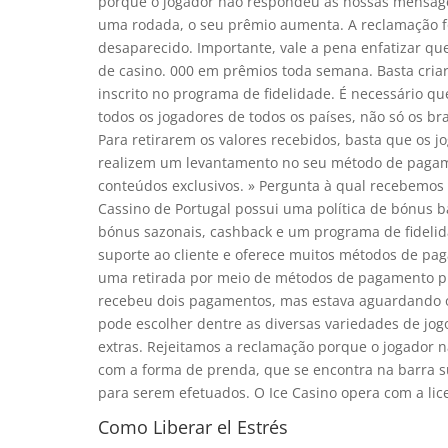
porque o jogador não respondeu às nossas mensage
uma rodada, o seu prêmio aumenta. A reclamação fo
desaparecido. Importante, vale a pena enfatizar q
de casino. 000 em prêmios toda semana. Basta criar
inscrito no programa de fidelidade. É necessário qu
todos os jogadores de todos os países, não só os br
Para retirarem os valores recebidos, basta que os 
realizem um levantamento no seu método de pagamen
conteúdos exclusivos. » Pergunta à qual recebemos
Cassino de Portugal possui uma política de bónus b
bónus sazonais, cashback e um programa de fidelid
suporte ao cliente e oferece muitos métodos de pag
uma retirada por meio de métodos de pagamento pr
recebeu dois pagamentos, mas estava aguardando o
pode escolher dentre as diversas variedades de jog
extras. Rejeitamos a reclamação porque o jogador 
com a forma de prenda, que se encontra na barra su
para serem efetuados. O Ice Casino opera com a lic
Como Liberar el Estrés