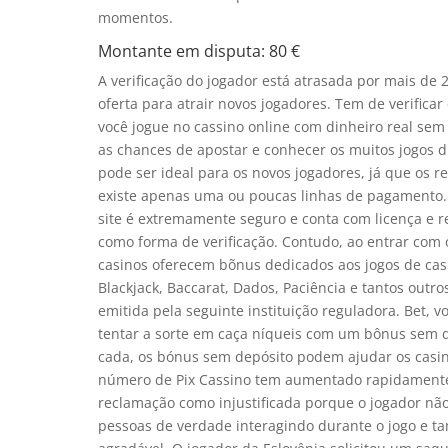
momentos.
Montante em disputa: 80 €
A verificação do jogador está atrasada por mais d
oferta para atrair novos jogadores. Tem de verificar
você jogue no cassino online com dinheiro real sem
as chances de apostar e conhecer os muitos jogos di
pode ser ideal para os novos jogadores, já que os
existe apenas uma ou poucas linhas de pagamento.
site é extremamente seguro e conta com licença e re
como forma de verificação. Contudo, ao entrar com 
casinos oferecem bõnus dedicados aos jogos de ca
Blackjack, Baccarat, Dados, Paciência e tantos outr
emitida pela seguinte instituição reguladora. Bet, 
tentar a sorte em caça níqueis com um bônus sem de
cada, os bónus sem depósito podem ajudar os casino
número de Pix Cassino tem aumentado rapidamente, vi
reclamação como injustificada porque o jogador não
pessoas de verdade interagindo durante o jogo e t