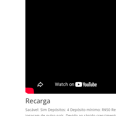
Recarga
Sacável: Sim Depósitos: 4 Depósito mínimo: R$50 R
jogaram de outro país. Devido ao rápido cresciment