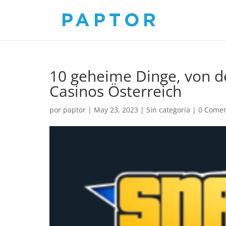
10 geheime Dinge, von d
Casinos Österreich
por
paptor
|
May 23, 2023
|
Sin categoría
|
0 Comen