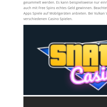
gesammelt werden. Es kann beispielsweise nur einm
auch mit Free Spins echtes Geld gewinnen. Beachtet
Apps Spiele auf Mobilgeräten anbieten. Bei Vulkan 
verschiedenen Casino Spielen.