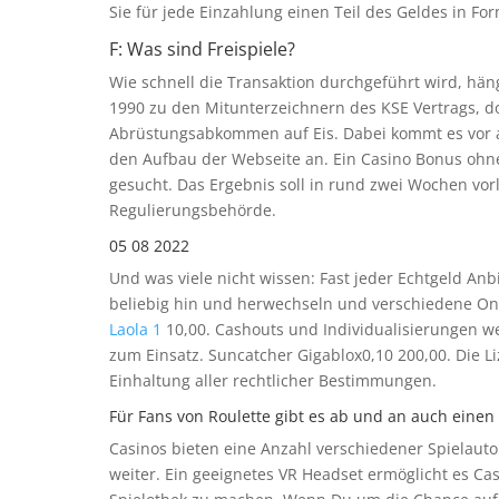
Sie für jede Einzahlung einen Teil des Geldes in F
F: Was sind Freispiele?
Wie schnell die Transaktion durchgeführt wird, hä
1990 zu den Mitunterzeichnern des KSE Vertrags, do
Abrüstungsabkommen auf Eis. Dabei kommt es vor al
den Aufbau der Webseite an. Ein Casino Bonus ohne 
gesucht. Das Ergebnis soll in rund zwei Wochen vorli
Regulierungsbehörde.
05 08 2022
Und was viele nicht wissen: Fast jeder Echtgeld Anbi
beliebig hin und herwechseln und verschiedene On
Laola 1
10,00. Cashouts und Individualisierungen 
zum Einsatz. Suncatcher Gigablox0,10 200,00. Die L
Einhaltung aller rechtlicher Bestimmungen.
Für Fans von Roulette gibt es ab und an auch einen 
Casinos bieten eine Anzahl verschiedener Spielauto
weiter. Ein geeignetes VR Headset ermöglicht es Cas