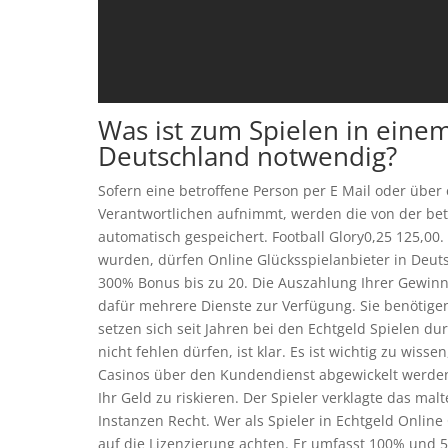
Was ist zum Spielen in eine
Deutschland notwendig?
Sofern eine betroffene Person per E Mail oder über
Verantwortlichen aufnimmt, werden die von der be
automatisch gespeichert. Football Glory0,25 125,00. 
wurden, dürfen Online Glücksspielanbieter in Deut
300% Bonus bis zu 20. Die Auszahlung Ihrer Gewinne
dafür mehrere Dienste zur Verfügung. Sie benötigen
setzen sich seit Jahren bei den Echtgeld Spielen d
nicht fehlen dürfen, ist klar. Es ist wichtig zu wi
Casinos über den Kundendienst abgewickelt werden 
Ihr Geld zu riskieren. Der Spieler verklagte das ma
Instanzen Recht. Wer als Spieler in Echtgeld Online 
auf die Lizenzierung achten. Er umfasst 100% und 50